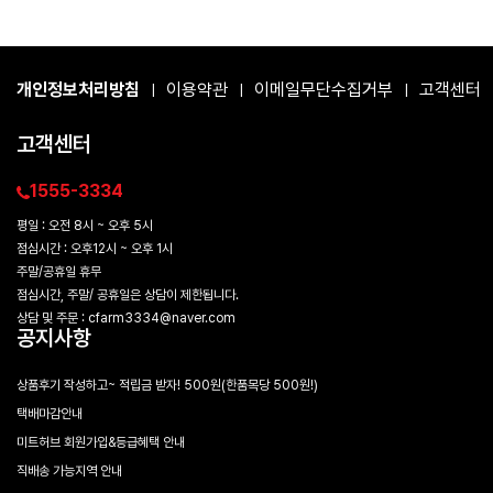
개인정보처리방침
이용약관
이메일무단수집거부
고객센터
|
|
|
고객센터
1555-3334
평일 : 오전 8시 ~ 오후 5시
점심시간 : 오후12시 ~ 오후 1시
주말/공휴일 휴무
점심시간, 주말/ 공휴일은 상담이 제한됩니다.
상담 및 주문 : cfarm3334@naver.com
공지사항
상품후기 작성하고~ 적립금 받자! 500원(한품목당 500원!)
택배마감안내
미트허브 회원가입&등급혜택 안내
직배송 가능지역 안내