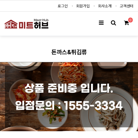
로그인
회원가입
회사소개
고객센터
0
돈까스&튀김류