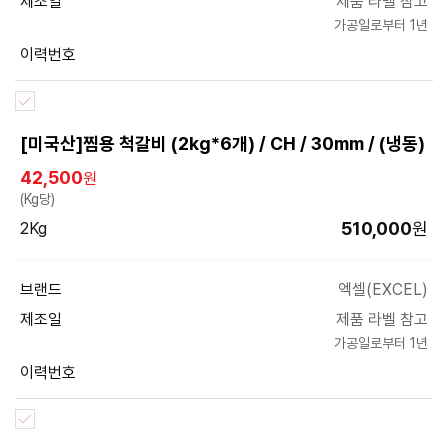
제조일
제품 라벨 참고
가공일로부터 1년
이력번호
[미국산]찜용 척갈비 (2kg*6개) / CH / 30mm / (냉동)
42,500
원
(Kg당)
510,000
원
2Kg
브랜드
엑셀(EXCEL)
제조일
제품 라벨 참고
가공일로부터 1년
이력번호