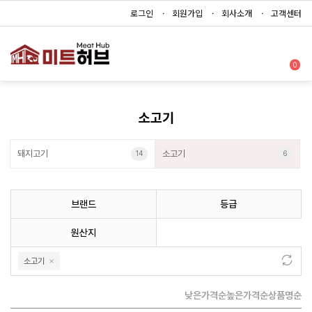
로그인
회원가입
회사소개
고객센터
0
소고기
돼지고기
소고기
14
6
브랜드
등급
원산지
소고기
낮은가격순
높은가격순
상품명순