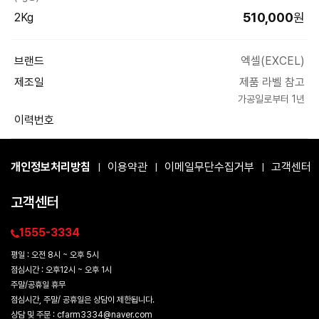
510,000
원
2Kg
브랜드
엑셀(EXCEL)
제조일
제품 라벨 참고
가공일로부터 1년
이력번호
개인정보처리방침
이용약관
이메일무단수집거부
고객센터
|
|
|
고객센터
1555-3334
평일 : 오전 8시 ~ 오후 5시
점심시간 : 오후12시 ~ 오후 1시
주말/공휴일 휴무
점심시간, 주말/ 공휴일은 상담이 제한됩니다.
상담 및 주문 : cfarm3334@naver.com