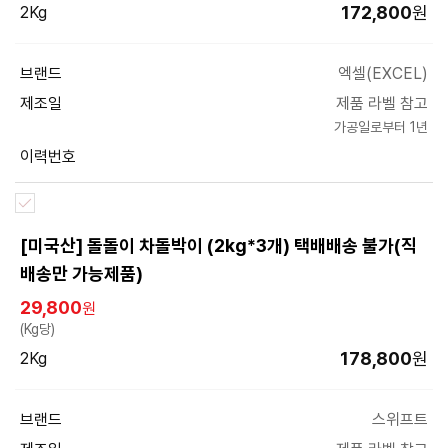
172,800
원
2Kg
브랜드
엑셀(EXCEL)
제조일
제품 라벨 참고
가공일로부터 1년
이력번호
[미국산] 돌돌이 차돌박이 (2kg*3개) 택배배송 불가(직
배송만 가능제품)
29,800
원
(Kg당)
178,800
원
2Kg
브랜드
스위프트