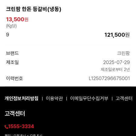
크린팜 한돈 등갈비(냉동)
13,500
원
(Kg당)
121,500
원
9
브랜드
크린팜
제조일
2025-07-29
제조일로부터 2년
이력번호
L12507296675001
개인정보처리방침
이용약관
이메일무단수집거부
고객센터
|
|
|
고객센터
1555-3334