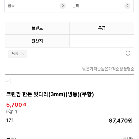
잡육
돈피
0
0
브랜드
등급
원산지
냉동
낮은가격순
높은가격순
상품명순
크린팜 한돈 뒷다리(3mm)(냉동)(무항)
5,700
원
(Kg당)
97,470
원
17.1