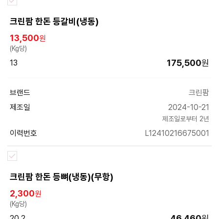
크린팜 한돈 등갈비(냉동)
13,500
원
(Kg당)
175,500
원
13
브랜드
크린팜
제조일
2024-10-21
제조일로부터 2년
이력번호
L12410216675001
크린팜 한돈 등뼈(냉동)(무항)
2,300
원
(Kg당)
46,460
원
20.2