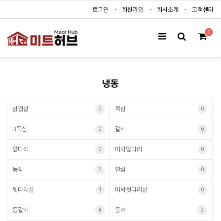
로그인
회원가입
회사소개
고객센터
0
냉동
삼겹살
목심
0
0
B목심
갈비
0
0
앞다리
미박앞다리
0
0
등심
안심
2
0
뒷다리살
미박뒷다리살
1
0
등갈비
등뼈
4
3