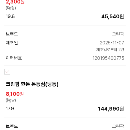
2,300
원
(Kg당)
45,540
원
19.8
브랜드
크린팜
제조일
2025-11-07
제조일로부터 2년
이력번호
120195400775
크린팜 한돈 돈등심(냉동)
8,100
원
(Kg당)
144,990
원
17.9
브랜드
크린팜