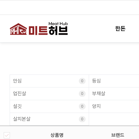
한돈
안심
등심
0
업진살
부채살
0
설깃
양지
0
살치본살
0
상품명
브랜드