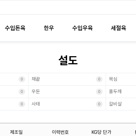
수입돈육
한우
수입우육
세절육
설도
채끝
목심
0
0
우둔
홍두깨
0
0
사태
갈비살
0
0
제조일
이력번호
KG당 단가