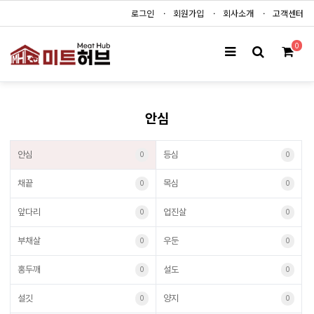
로그인
회원가입
회사소개
고객센터
0
안심
안심
등심
0
0
채끝
목심
0
0
앞다리
업진살
0
0
부채살
우둔
0
0
홍두깨
설도
0
0
설깃
양지
0
0