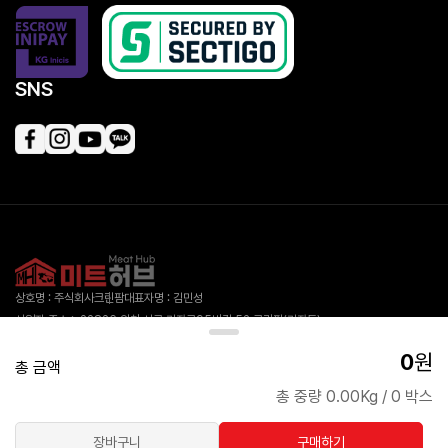
SNS
상호명 : 주식회사크린팜
대표자명 : 김민성
사업자 주소 : 22826 인천 서구 가좌로95번길 52 크린팜(가좌동)
대표 전화 : 1555-3334
사업자 등록번호 : 413-88-00918
0
원
통신판매업 신고번호 제2019-인천서구-1978호
개인정보보호책임자 : 김민성
총 금액
총 중량 0.00Kg
/
0 박스
Copyright © 주식회사크린팜, All rights reserved.
장바구니
구매하기