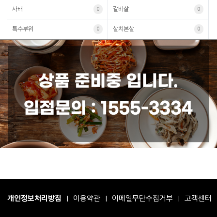
사태
갈비살
0
0
특수부위
살치본살
0
0
개인정보처리방침
이용약관
이메일무단수집거부
고객센터
|
|
|