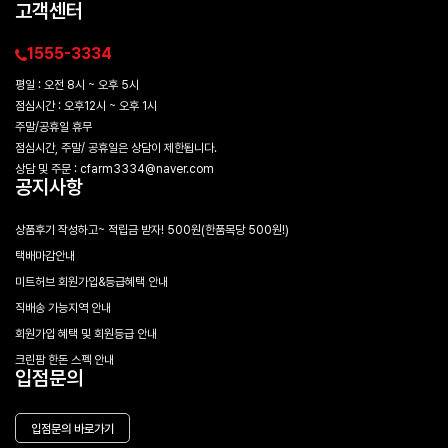
고객센터
1555-3334
평일 : 오전 8시 ~ 오후 5시
점심시간 : 오후12시 ~ 오후 1시
주말/공휴일 휴무
점심시간, 주말/ 공휴일은 상담이 제한됩니다.
상담 및 주문 : cfarm3334@naver.com
공지사항
상품후기 작성하고~ 적립금 받자! 500원(한품목당 500원!)
택배마감안내
미트허브 회원가입&등급혜택 안내
직배송 가능지역 안내
회원가입 혜택 및 회원등급 안내
크린팜 한돈 스펙 안내
입점문의
입점문의 바로가기