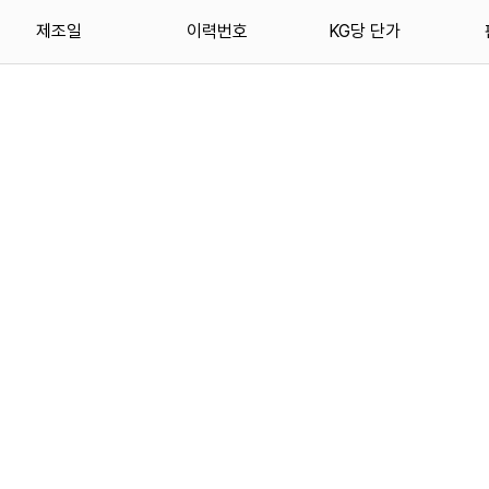
제조일
이력번호
KG당 단가