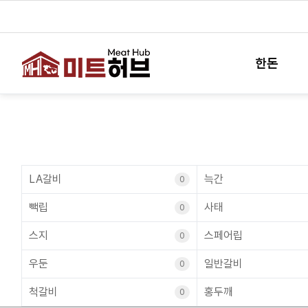
한돈
LA갈비
늑간
0
빽립
사태
0
스지
스페어립
0
우둔
일반갈비
0
척갈비
홍두깨
0