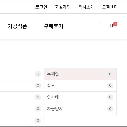
로그인
회원가입
회사소개
고객센터
0
가공식품
구매후기
부채살
0
0
설도
0
0
앞사태
0
0
차돌양지
0
0
0