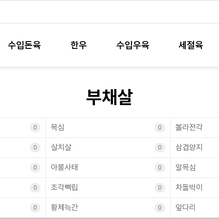
수입돈육
한우
수입우육
세절육
부채살
목심
볼라전각
0
0
살치살
삼겹양지
0
0
아롱사태
알목심
0
0
조각빽립
차돌박이
0
0
황제늑간
앞다리
0
0