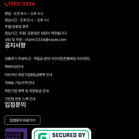
1555-3334
평일 : 오전 8시 ~ 오후 5시
점심시간 : 오후12시 ~ 오후 1시
주말/공휴일 휴무
점심시간, 주말/ 공휴일은 상담이 제한됩니다.
상담 및 주문 : cfarm3334@naver.com
공지사항
상품후기 작성하고~ 적립금 받자! 500원(한품목당 500원!)
택배마감안내
미트허브 회원가입&등급혜택 안내
직배송 가능지역 안내
회원가입 혜택 및 회원등급 안내
크린팜 한돈 스펙 안내
입점문의
입점문의 바로가기