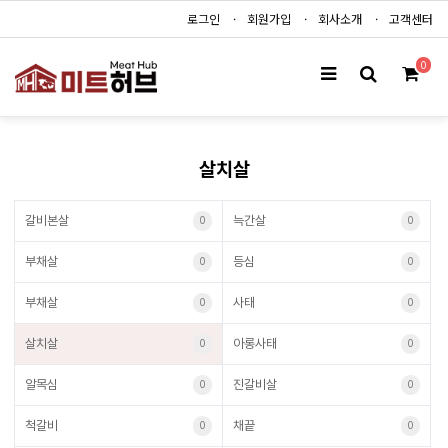
로그인
회원가입
회사소개
고객센터
0
살치살
갈비본살
늑간살
0
0
부채살
등심
0
0
부채살
사태
0
0
살치살
아롱사태
0
0
알목심
진갈비살
0
0
척갈비
채끝
0
0