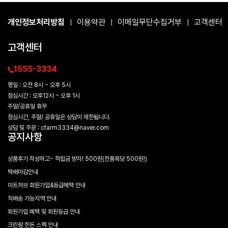
개인정보처리방침
이용약관
이메일무단수집거부
고객센터
|
|
|
고객센터
1555-3334
평일 : 오전 8시 ~ 오후 5시
점심시간 : 오후12시 ~ 오후 1시
주말/공휴일 휴무
점심시간, 주말/ 공휴일은 상담이 제한됩니다.
상담 및 주문 : cfarm3334@naver.com
공지사항
상품후기 작성하고~ 적립금 받자! 500원(한품목당 500원!)
택배마감안내
미트허브 회원가입&등급혜택 안내
직배송 가능지역 안내
회원가입 혜택 및 회원등급 안내
크린팜 한돈 스펙 안내