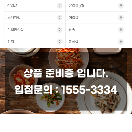
삼겹살
삼겹살(암)
0
0
스페어립
이겹살
0
0
작업항정살
장족
0
0
전지
항정살
0
0