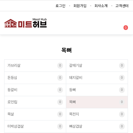
로그인
회원가입
회사소개
고객센터
0
목뼈
가브리살
갈매기살
0
0
돈등심
돼지갈비
0
0
등갈비
등뼈
0
0
로인립
목뼈
0
0
목살
목전지
0
0
미박삼겹살
뼈삼겹살
0
0