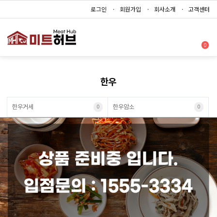
로그인
회원가입
회사소개
고객센터
0
한우
한우거세
한우암소
0
0