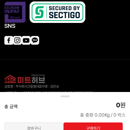
SNS
상호명 : 주식회사크린팜
대표자명 : 김민성
사업자 주소 : 22826 인천 서구 가좌로95번길 52 크린팜(가좌동)
대표 전화 : 1555-3334
사업자 등록번호 : 413-88-00918
0
원
통신판매업 신고번호 제2019-인천서구-1978호
개인정보보호책임자 : 김민성
총 금액
총 중량 0.00Kg
/
0 박스
Copyright © 주식회사크린팜, All rights reserved.
장바구니
구매하기