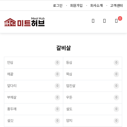
로그인
회원가입
회사소개
고객센터
0
갈비살
안심
등심
0
0
채끝
목심
0
0
앞다리
업진살
0
0
부채살
우둔
0
0
홍두깨
설도
0
0
설깃
양지
0
0