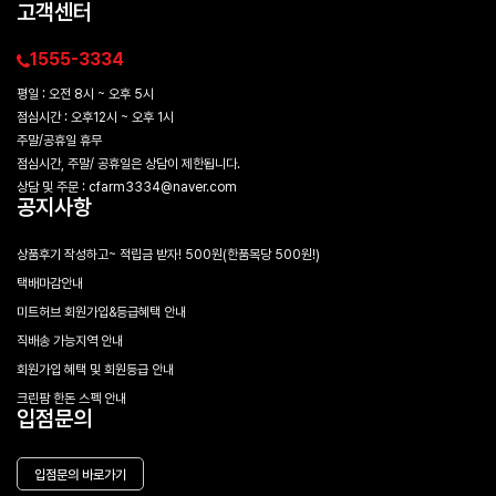
고객센터
1555-3334
평일 : 오전 8시 ~ 오후 5시
점심시간 : 오후12시 ~ 오후 1시
주말/공휴일 휴무
점심시간, 주말/ 공휴일은 상담이 제한됩니다.
상담 및 주문 : cfarm3334@naver.com
공지사항
상품후기 작성하고~ 적립금 받자! 500원(한품목당 500원!)
택배마감안내
미트허브 회원가입&등급혜택 안내
직배송 가능지역 안내
회원가입 혜택 및 회원등급 안내
크린팜 한돈 스펙 안내
입점문의
입점문의 바로가기