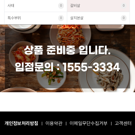
사태
갈비살
0
0
특수부위
살치본살
0
0
개인정보처리방침
이용약관
이메일무단수집거부
고객센터
|
|
|