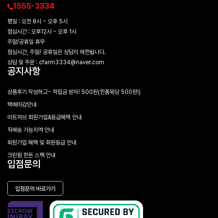
1555-3334
평일 : 오전 8시 ~ 오후 5시
점심시간 : 오후12시 ~ 오후 1시
주말/공휴일 휴무
점심시간, 주말/ 공휴일은 상담이 제한됩니다.
상담 및 주문 : cfarm3334@naver.com
공지사항
상품후기 작성하고~ 적립금 받자! 500원(한품목당 500원!)
택배마감안내
미트허브 회원가입&등급혜택 안내
직배송 가능지역 안내
회원가입 혜택 및 회원등급 안내
크린팜 한돈 스펙 안내
입점문의
입점문의 바로가기