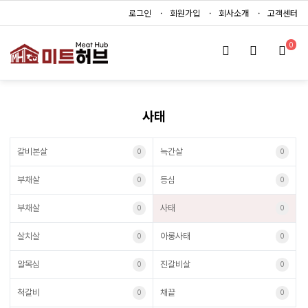
로그인
회원가입
회사소개
고객센터
0
사태
갈비본살
늑간살
0
0
부채살
등심
0
0
부채살
사태
0
0
살치살
아롱사태
0
0
알목심
진갈비살
0
0
척갈비
채끝
0
0