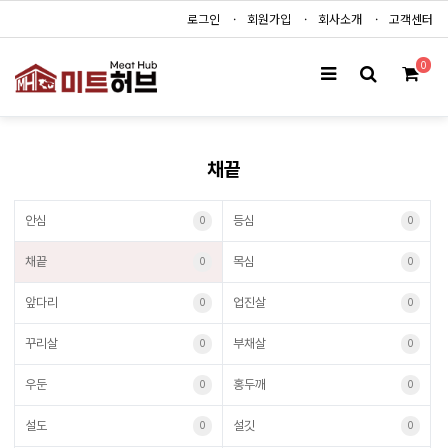
로그인
회원가입
회사소개
고객센터
0
채끝
안심
등심
0
0
채끝
목심
0
0
앞다리
업진살
0
0
꾸리살
부채살
0
0
우둔
홍두깨
0
0
설도
설깃
0
0