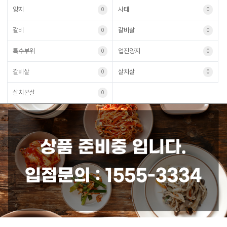
양지
사태
0
0
갈비
갈비살
0
0
특수부위
업진양지
0
0
갈비살
살치살
0
0
살치본살
0