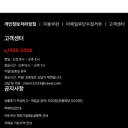
개인정보처리방침
이용약관
이메일무단수집거부
고객센터
|
|
|
고객센터
1555-3334
평일 : 오전 8시 ~ 오후 5시
점심시간 : 오후12시 ~ 오후 1시
주말/공휴일 휴무
점심시간, 주말/ 공휴일은 상담이 제한됩니다.
상담 및 주문 : cfarm3334@naver.com
공지사항
상품후기 작성하고~ 적립금 받자! 500원(한품목당 500원!)
택배마감안내
미트허브 회원가입&등급혜택 안내
직배송 가능지역 안내